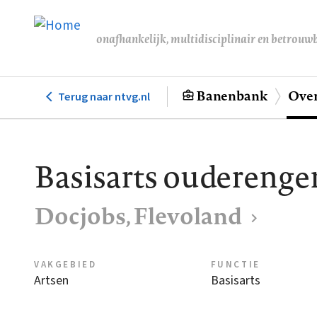
Overslaan
en
onafhankelijk, multidisciplinair en betrouw
naar
de
inhoud
Banenbank
Over
Terug naar ntvg.nl
Hoofdnavigatie
gaan
Basisarts oudereng
Docjobs, Flevoland
VAKGEBIED
FUNCTIE
Artsen
Basisarts