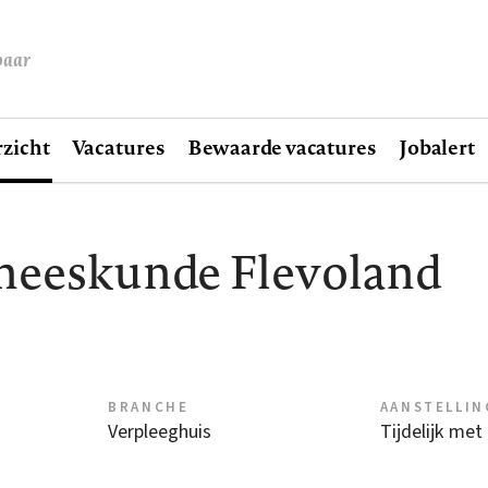
baar
zicht
Vacatures
Bewaarde vacatures
Jobalert
eneeskunde Flevoland
BRANCHE
AANSTELLIN
Verpleeghuis
Tijdelijk met