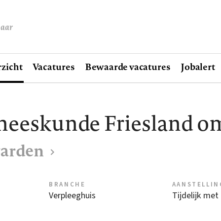
baar
zicht
Vacatures
Bewaarde vacatures
Jobalert
eneeskunde Friesland 
warden
BRANCHE
AANSTELLIN
Verpleeghuis
Tijdelijk met