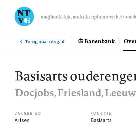
Overslaan
en
onafhankelijk, multidisciplinair en betrouw
naar
de
inhoud
Banenbank
Over
Terug naar ntvg.nl
Hoofdnavigatie
gaan
Basisarts oudereng
Docjobs, Friesland, Leeu
VAKGEBIED
FUNCTIE
Artsen
Basisarts