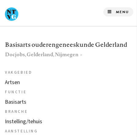
Overslaan
en
MENU
naar
de
inhoud
Basisarts ouderengeneeskunde Gelderland
gaan
Docjobs, Gelderland, Nijmegen
VAKGEBIED
Artsen
FUNCTIE
Basisarts
BRANCHE
Instelling/tehuis
AANSTELLING