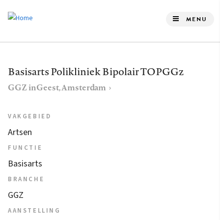
Overslaan
en
MENU
naar
de
inhoud
Basisarts Polikliniek Bipolair TOPGGz
gaan
GGZ inGeest, Amsterdam
VAKGEBIED
Artsen
FUNCTIE
Basisarts
BRANCHE
GGZ
AANSTELLING