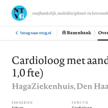
Overslaan
en
onafhankelijk, multidisciplinair en betrouw
naar
de
inhoud
Banenbank
Over
Terug naar ntvg.nl
Hoofdnavigatie
gaan
Cardioloog met aanda
1,0 fte)
HagaZiekenhuis, Den Ha
VAKGEBIED
FUNCTIE