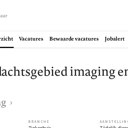
baar
zicht
Vacatures
Bewaarde vacatures
Jobalert
chtsgebied imaging en/
ag
BRANCHE
AANSTELLIN