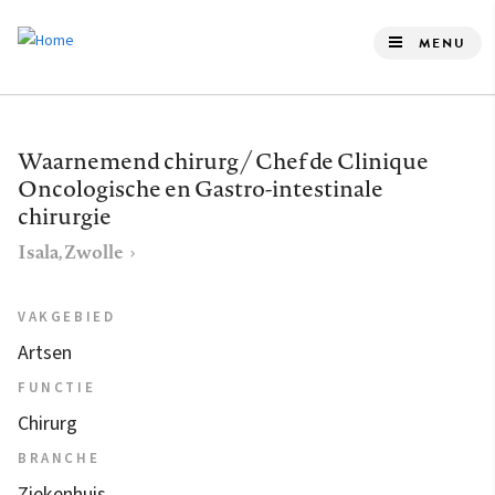
Overslaan
en
MENU
naar
de
inhoud
Waarnemend chirurg / Chef de Clinique
gaan
Oncologische en Gastro-intestinale
chirurgie
Isala, Zwolle
VAKGEBIED
Artsen
FUNCTIE
Chirurg
BRANCHE
Ziekenhuis