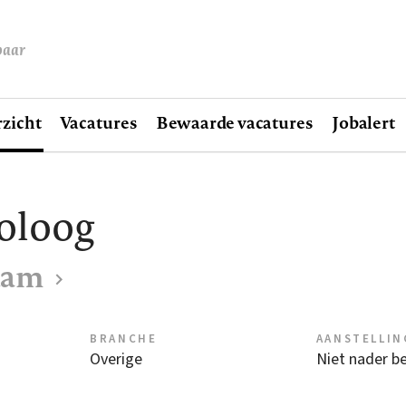
baar
zicht
Vacatures
Bewaarde vacatures
Jobalert
oloog
dam
BRANCHE
AANSTELLIN
Overige
Niet nader b