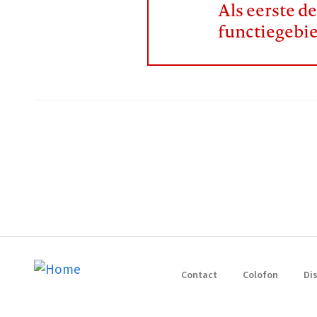
Als eerste d
functiegebi
Contact
Colofon
Di
Footer
navigation