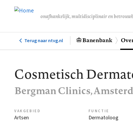
Overslaan
en
onafhankelijk, multidisciplinair en betrouw
naar
de
inhoud
Banenbank
Over
Terug naar ntvg.nl
Hoofdnavigatie
gaan
Cosmetisch Dermat
Bergman Clinics, Amster
VAKGEBIED
FUNCTIE
Artsen
Dermatoloog