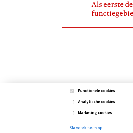
Als eerste d
functiegebi
Functionele cookies
Analytische cookies
Marketing cookies
Contact
Colofon
Di
Footer
navigation
Sla voorkeuren op