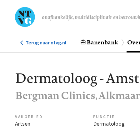
Overslaan
en
onafhankelijk, multidisciplinair en betrouw
naar
de
inhoud
Banenbank
Over
Terug naar ntvg.nl
Hoofdnavigatie
gaan
Dermatoloog - Ams
Bergman Clinics, Alkmaar
VAKGEBIED
FUNCTIE
Artsen
Dermatoloog