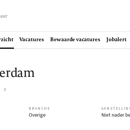
baar
zicht
Vacatures
Bewaarde vacatures
Jobalert
terdam
BRANCHE
AANSTELLIN
Overige
Niet nader b