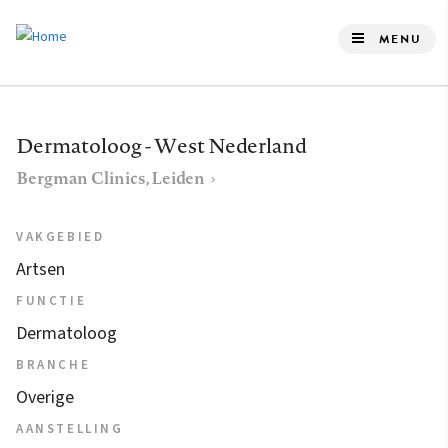
Overslaan
en
MENU
naar
de
inhoud
Dermatoloog - West Nederland
gaan
Bergman Clinics, Leiden
VAKGEBIED
Artsen
FUNCTIE
Dermatoloog
BRANCHE
Overige
AANSTELLING