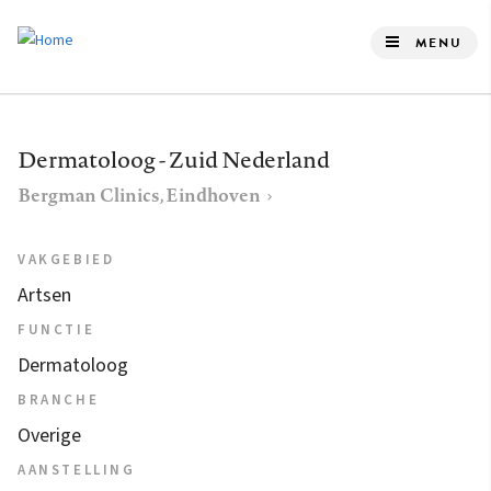
Overslaan
en
MENU
naar
de
inhoud
Dermatoloog - Zuid Nederland
gaan
Bergman Clinics, Eindhoven
VAKGEBIED
Artsen
FUNCTIE
Dermatoloog
BRANCHE
Overige
AANSTELLING