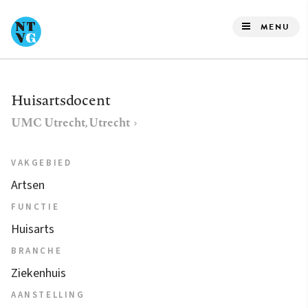
Overslaan
en
MENU
naar
de
inhoud
Huisartsdocent
gaan
UMC Utrecht, Utrecht
VAKGEBIED
Artsen
FUNCTIE
Huisarts
BRANCHE
Ziekenhuis
AANSTELLING