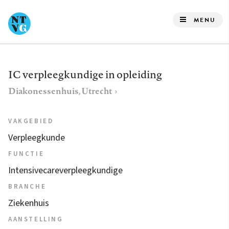
Overslaan
en
MENU
naar
de
inhoud
IC verpleegkundige in opleiding
gaan
Diakonessenhuis, Utrecht
VAKGEBIED
Verpleegkunde
FUNCTIE
Intensivecareverpleegkundige
BRANCHE
Ziekenhuis
AANSTELLING