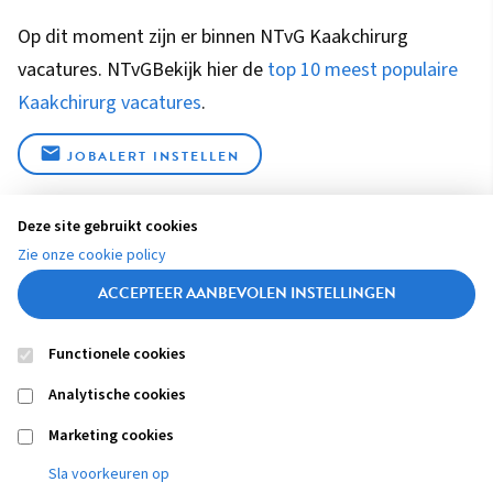
Op dit moment zijn er binnen NTvG Kaakchirurg
vacatures.
NTvG
Bekijk hier de
top 10 meest populaire
Kaakchirurg vacatures
.
JOBALERT INSTELLEN
Deze site gebruikt cookies
We hebben
geen
vacatures voor je gevonden
Zie onze cookie policy
ACCEPTEER AANBEVOLEN INSTELLINGEN
Functionele cookies
Contact
Colofon
Disclaimer
Privacy
About us
Analytische cookies
Footer
navigation
Marketing cookies
Sla voorkeuren op