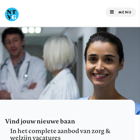
Overslaan
en
MENU
naar
de
inhoud
gaan
Vind jouw nieuwe baan
In het complete aanbod van zorg &
welzijn vacatures