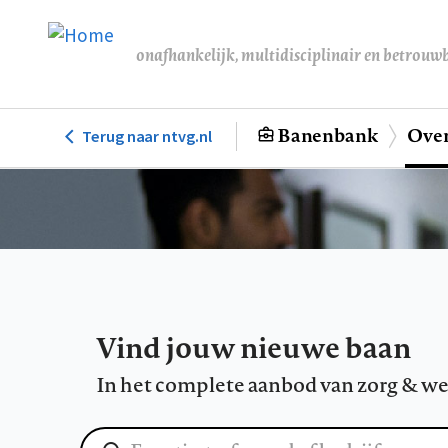
Overslaan
en
onafhankelijk, multidisciplinair en betrouw
naar
de
inhoud
Banenbank
Over
Terug naar ntvg.nl
Hoofdnavigatie
gaan
Vind jouw nieuwe baan
In het complete aanbod van zorg & we