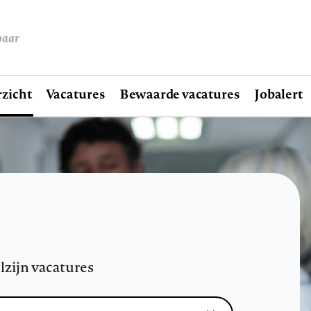
baar
zicht
Vacatures
Bewaarde vacatures
Jobalert
lzijn vacatures