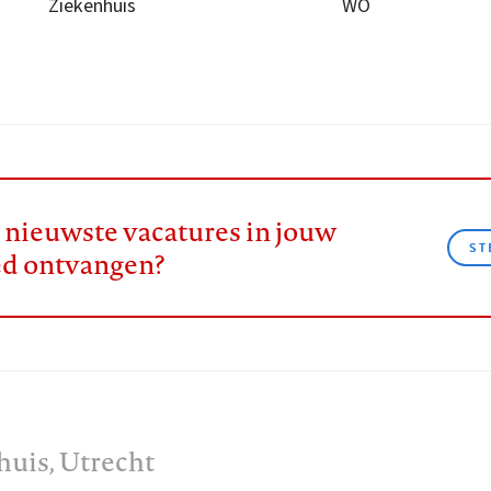
Ziekenhuis
WO
e nieuwste vacatures in jouw
ST
ed ontvangen?
huis
, Utrecht