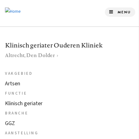
Overslaan
en
MENU
naar
de
inhoud
Klinisch geriater Ouderen Kliniek
gaan
Altrecht, Den Dolder
VAKGEBIED
Artsen
FUNCTIE
Klinisch geriater
BRANCHE
GGZ
AANSTELLING