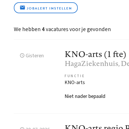
JOBALERT INSTELLEN
We hebben
4
vacatures voor je gevonden
KNO-arts (1 fte)
Gisteren
HagaZiekenhuis
, D
FUNCTIE
KNO-arts
Niet nader bepaald
KNO-arts regio R