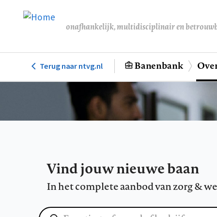
Overslaan
en
onafhankelijk, multidisciplinair en betrouw
naar
de
inhoud
Banenbank
Over
Terug naar ntvg.nl
Hoofdnavigatie
gaan
Vind jouw nieuwe baan
In het complete aanbod van zorg & we