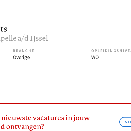
ts
apelle a/d IJssel
BRANCHE
OPLEIDINGSNIV
Overige
WO
e nieuwste vacatures in jouw
ST
ed ontvangen?