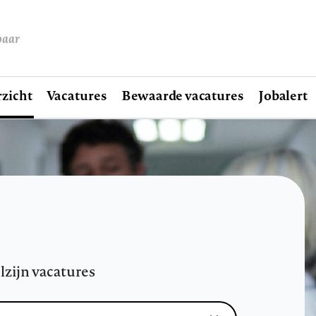
baar
zicht
Vacatures
Bewaarde vacatures
Jobalert
lzijn vacatures