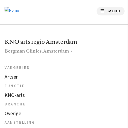
Overslaan
en
MENU
naar
de
inhoud
KNO arts regio Amsterdam
gaan
Bergman Clinics, Amsterdam
VAKGEBIED
Artsen
FUNCTIE
KNO-arts
BRANCHE
Overige
AANSTELLING