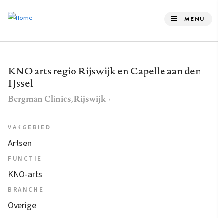
Overslaan
en
MENU
naar
de
inhoud
KNO arts regio Rijswijk en Capelle aan den
gaan
IJssel
Bergman Clinics, Rijswijk
VAKGEBIED
Artsen
FUNCTIE
KNO-arts
BRANCHE
Overige