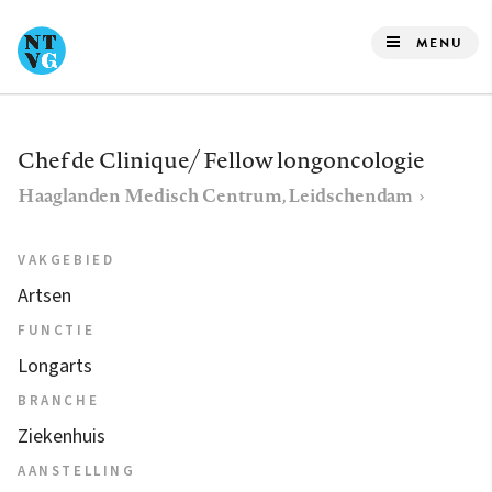
Overslaan
en
MENU
naar
de
inhoud
Chef de Clinique/ Fellow longoncologie
gaan
Haaglanden Medisch Centrum, Leidschendam
VAKGEBIED
Artsen
FUNCTIE
Longarts
BRANCHE
Ziekenhuis
AANSTELLING