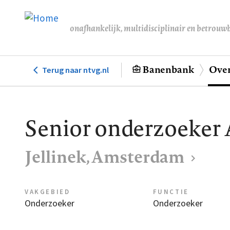
Overslaan
en
onafhankelijk, multidisciplinair en betrouw
naar
de
inhoud
Banenbank
Over
Terug naar ntvg.nl
Hoofdnavigatie
gaan
Senior onderzoeker 
Jellinek, Amsterdam
VAKGEBIED
FUNCTIE
Onderzoeker
Onderzoeker