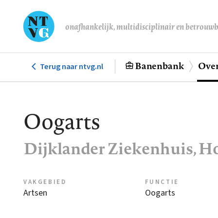
Overslaan
en
onafhankelijk, multidisciplinair en betrouw
naar
de
inhoud
Banenbank
Over
Terug naar ntvg.nl
Hoofdnavigatie
gaan
Oogarts
Dijklander Ziekenhuis, H
VAKGEBIED
FUNCTIE
Artsen
Oogarts