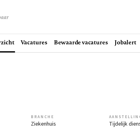
baar
zicht
Vacatures
Bewaarde vacatures
Jobalert
BRANCHE
AANSTELLIN
Ziekenhuis
Tijdelijk die