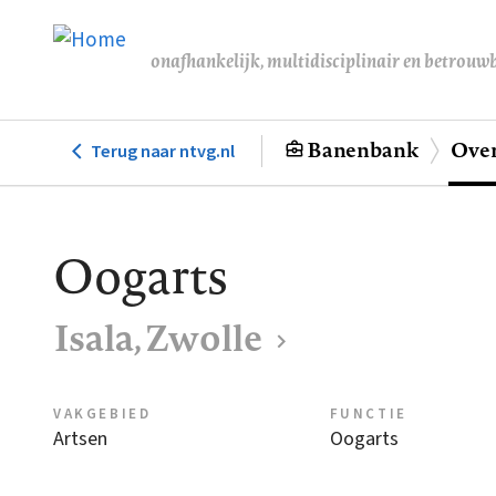
Overslaan
en
onafhankelijk, multidisciplinair en betrouw
naar
de
inhoud
Banenbank
Over
Terug naar ntvg.nl
Hoofdnavigatie
gaan
Oogarts
Isala, Zwolle
VAKGEBIED
FUNCTIE
Artsen
Oogarts