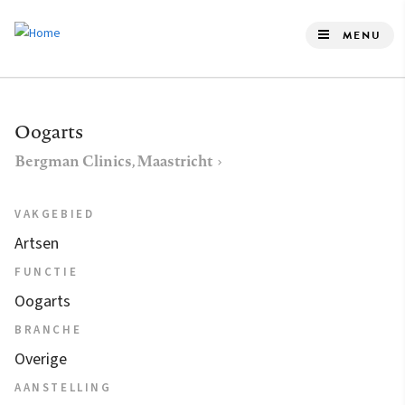
Overslaan
en
MENU
naar
de
inhoud
Oogarts
gaan
Bergman Clinics, Maastricht
VAKGEBIED
Artsen
FUNCTIE
Oogarts
BRANCHE
Overige
AANSTELLING