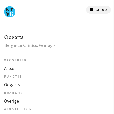
Overslaan
en
MENU
naar
de
inhoud
Oogarts
gaan
Bergman Clinics, Venray
VAKGEBIED
Artsen
FUNCTIE
Oogarts
BRANCHE
Overige
AANSTELLING