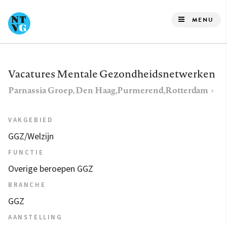
Overslaan
en
MENU
naar
de
inhoud
Vacatures Mentale Gezondheidsnetwerken
gaan
Parnassia Groep, Den Haag,Purmerend,Rotterdam
VAKGEBIED
GGZ/Welzijn
FUNCTIE
Overige beroepen GGZ
BRANCHE
GGZ
AANSTELLING