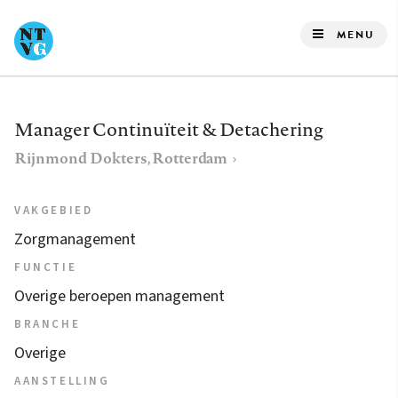
Overslaan
en
MENU
naar
de
inhoud
Manager Continuïteit & Detachering
gaan
Rijnmond Dokters, Rotterdam
VAKGEBIED
Zorgmanagement
FUNCTIE
Overige beroepen management
BRANCHE
Overige
AANSTELLING