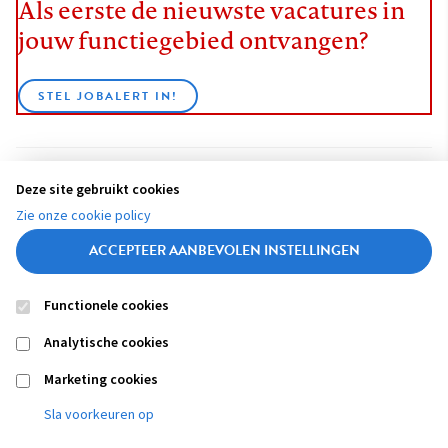
Als eerste de nieuwste vacatures in
jouw functiegebied ontvangen?
STEL JOBALERT IN!
Deze site gebruikt cookies
BEKIJK ALLE VACATURES
Zie onze cookie policy
ACCEPTEER AANBEVOLEN INSTELLINGEN
Functionele cookies
Contact
Colofon
Disclaimer
Privacy
About us
Analytische cookies
Footer
navigation
Marketing cookies
Sla voorkeuren op