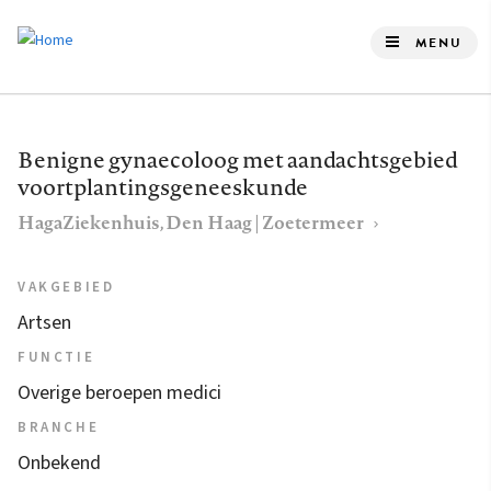
Overslaan
en
MENU
naar
de
inhoud
Benigne gynaecoloog met aandachtsgebied
gaan
voortplantingsgeneeskunde
HagaZiekenhuis, Den Haag | Zoetermeer
VAKGEBIED
Artsen
FUNCTIE
Overige beroepen medici
BRANCHE
Onbekend