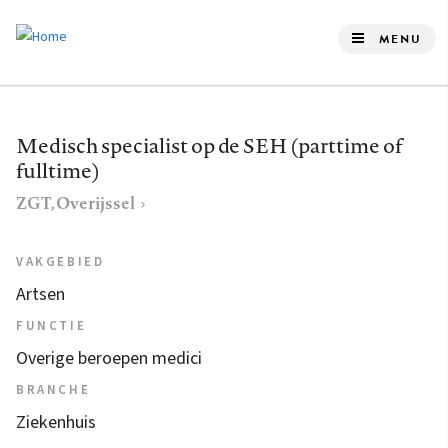
Overslaan
en
MENU
naar
de
inhoud
Medisch specialist op de SEH (parttime of
gaan
fulltime)
ZGT, Overijssel
VAKGEBIED
Artsen
FUNCTIE
Overige beroepen medici
BRANCHE
Ziekenhuis