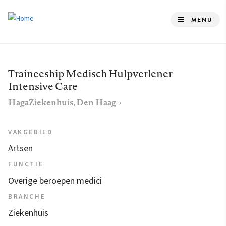
Overslaan
en
MENU
naar
de
inhoud
Traineeship Medisch Hulpverlener
gaan
Intensive Care
HagaZiekenhuis, Den Haag
VAKGEBIED
Artsen
FUNCTIE
Overige beroepen medici
BRANCHE
Ziekenhuis