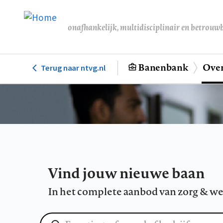
Overslaan
en
onafhankelijk, multidisciplinair en betrouw
naar
de
inhoud
Banenbank
Over
Terug naar ntvg.nl
Hoofdnavigatie
gaan
Vind jouw nieuwe baan
In het complete aanbod van zorg & we