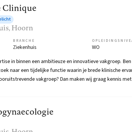
e Clinique
elicht
uis
, Hoorn
BRANCHE
OPLEIDINGSNIV
Ziekenhuis
WO
tise in binnen een ambitieuze en innovatieve vakgroep. Ben j
k naar een tijdelijke functie waarin je brede klinische erva
ooruitstrevende vakgroep? Dan maken wij graag kennis met.
ogynaecologie
uis
, Hoorn