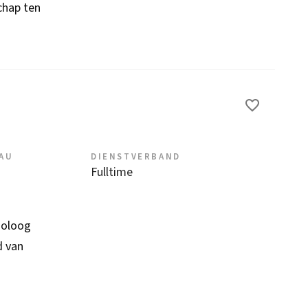
chap ten
EAU
DIENSTVERBAND
Fulltime
ioloog
d van