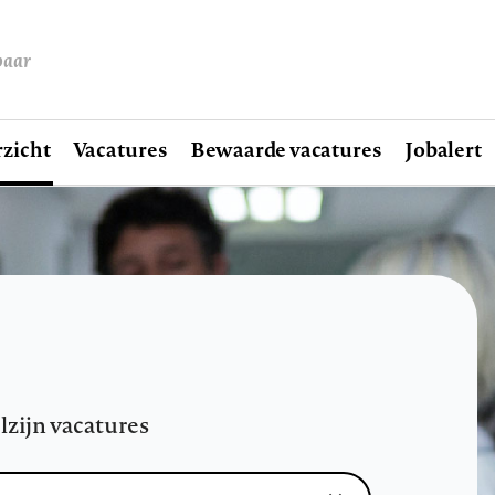
baar
zicht
Vacatures
Bewaarde vacatures
Jobalert
lzijn vacatures