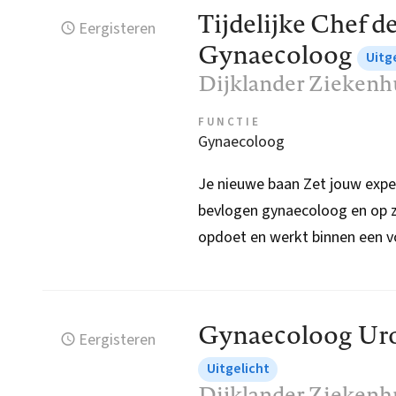
Tijdelijke Chef d
Eergisteren
Gynaecoloog
Uitg
Dijklander Ziekenh
FUNCTIE
Gynaecoloog
Je nieuwe baan Zet jouw exper
bevlogen gynaecoloog en op zoe
opdoet en werkt binnen een v
Gynaecoloog Ur
Eergisteren
Uitgelicht
Dijklander Ziekenh