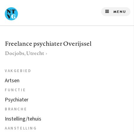
Overslaan
en
MENU
naar
de
inhoud
Freelance psychiater Overijssel
gaan
Docjobs, Utrecht
VAKGEBIED
Artsen
FUNCTIE
Psychiater
BRANCHE
Instelling/tehuis
AANSTELLING