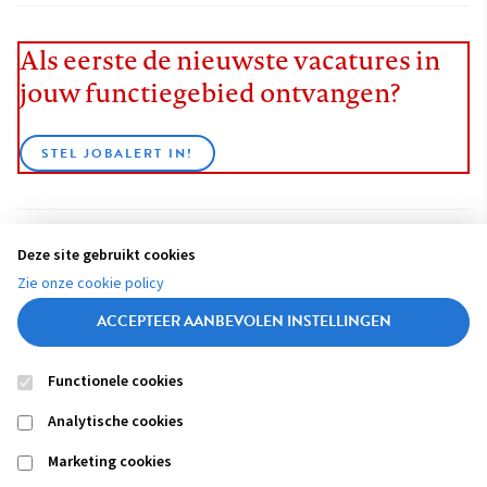
Als eerste de nieuwste vacatures in
jouw functiegebied ontvangen?
STEL JOBALERT IN!
Deze site gebruikt cookies
BEKIJK ALLE VACATURES
Zie onze cookie policy
ACCEPTEER AANBEVOLEN INSTELLINGEN
Functionele cookies
Contact
Colofon
Disclaimer
Privacy
About us
Analytische cookies
Footer
navigation
Marketing cookies