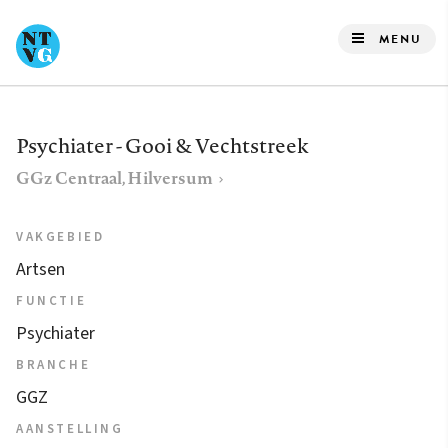
Overslaan
en
MENU
naar
de
inhoud
Psychiater - Gooi & Vechtstreek
gaan
GGz Centraal, Hilversum
VAKGEBIED
Artsen
FUNCTIE
Psychiater
BRANCHE
GGZ
AANSTELLING