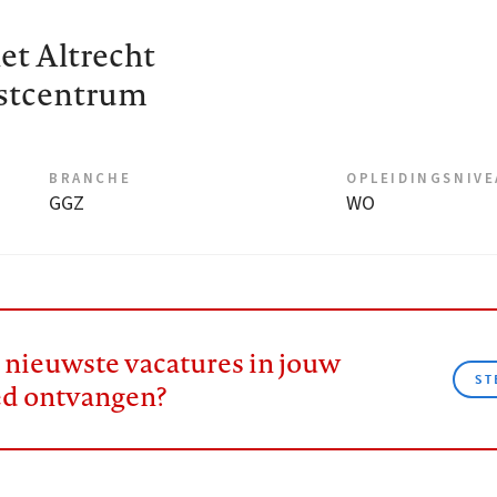
et Altrecht
stcentrum
BRANCHE
OPLEIDINGSNIV
GGZ
WO
e nieuwste vacatures in jouw
ST
ed ontvangen?