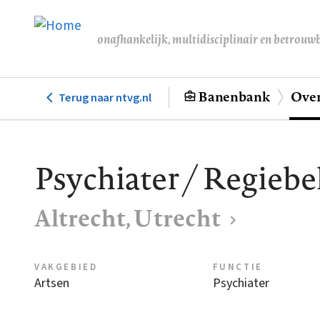
Overslaan
en
onafhankelijk, multidisciplinair en betrouw
naar
de
inhoud
Banenbank
Over
Terug naar ntvg.nl
Hoofdnavigatie
gaan
Psychiater / Regiebe
Altrecht, Utrecht
VAKGEBIED
FUNCTIE
Artsen
Psychiater