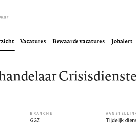
baar
zicht
Vacatures
Bewaarde vacatures
Jobalert
handelaar Crisisdienst
BRANCHE
AANSTELLIN
GGZ
Tijdelijk die