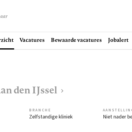
baar
zicht
Vacatures
Bewaarde vacatures
Jobalert
an den IJssel
BRANCHE
AANSTELLIN
Zelfstandige kliniek
Niet nader b