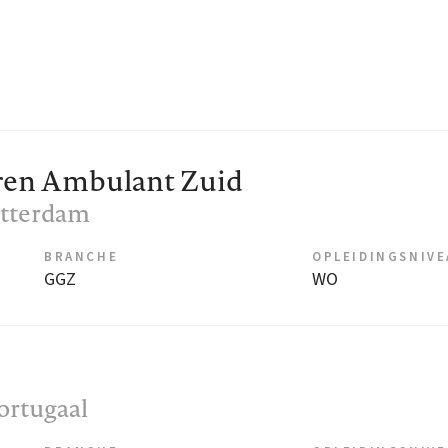
ren Ambulant Zuid
otterdam
BRANCHE
OPLEIDINGSNIV
GGZ
WO
oortugaal