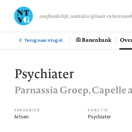
Overslaan
en
onafhankelijk, multidisciplinair en betrouw
naar
de
inhoud
Banenbank
Over
Terug naar ntvg.nl
Hoofdnavigatie
gaan
Psychiater
Parnassia Groep, Capelle a
VAKGEBIED
FUNCTIE
Artsen
Psychiater