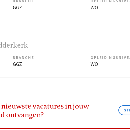
BRANCHE
OPLEIDINGSNIV
GGZ
WO
idderkerk
BRANCHE
OPLEIDINGSNIV
GGZ
WO
e nieuwste vacatures in jouw
ST
ed ontvangen?