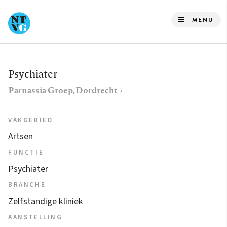
Overslaan
en
MENU
naar
de
inhoud
Psychiater
gaan
Parnassia Groep, Dordrecht
VAKGEBIED
Artsen
FUNCTIE
Psychiater
BRANCHE
Zelfstandige kliniek
AANSTELLING