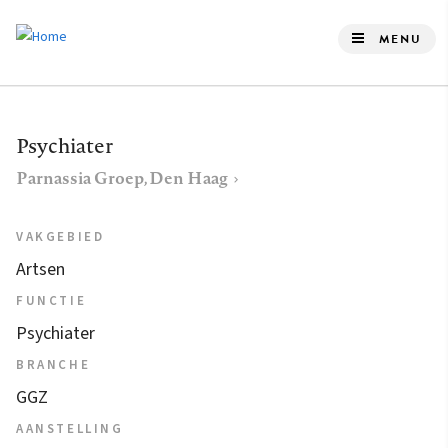
Overslaan
en
MENU
naar
de
inhoud
Psychiater
gaan
Parnassia Groep, Den Haag
VAKGEBIED
Artsen
FUNCTIE
Psychiater
BRANCHE
GGZ
AANSTELLING