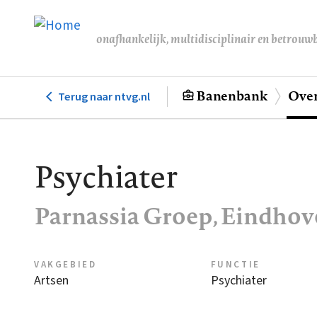
Overslaan
en
onafhankelijk, multidisciplinair en betrouw
naar
de
inhoud
Banenbank
Over
Terug naar ntvg.nl
Hoofdnavigatie
gaan
Psychiater
Parnassia Groep, Eindho
VAKGEBIED
FUNCTIE
Artsen
Psychiater