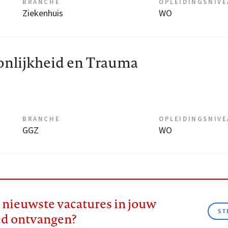
BRANCHE
OPLEIDINGSNIV
Ziekenhuis
WO
onlijkheid en Trauma
BRANCHE
OPLEIDINGSNIV
GGZ
WO
e nieuwste vacatures in jouw
ST
ed ontvangen?