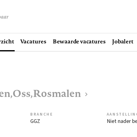
baar
zicht
Vacatures
Bewaarde vacatures
Jobalert
ven,Oss,Rosmalen
BRANCHE
AANSTELLIN
GGZ
Niet nader b