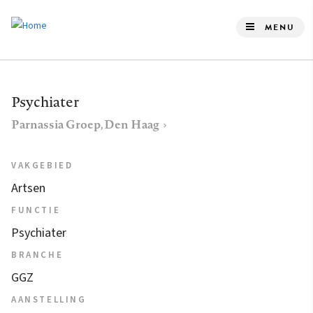
Overslaan
en
MENU
naar
de
inhoud
Psychiater
gaan
Parnassia Groep, Den Haag
VAKGEBIED
Artsen
FUNCTIE
Psychiater
BRANCHE
GGZ
AANSTELLING