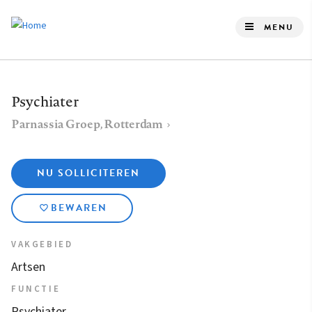
Overslaan
en
MENU
naar
de
inhoud
Psychiater
gaan
Parnassia Groep
, Rotterdam
NU SOLLICITEREN
BEWAREN
VAKGEBIED
Artsen
FUNCTIE
Psychiater