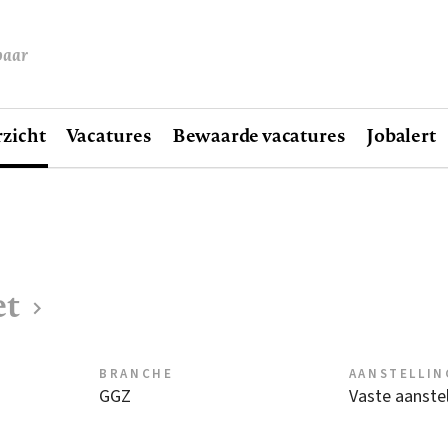
baar
zicht
Vacatures
Bewaarde vacatures
Jobalert
et
BRANCHE
AANSTELLIN
GGZ
Vaste aanstel