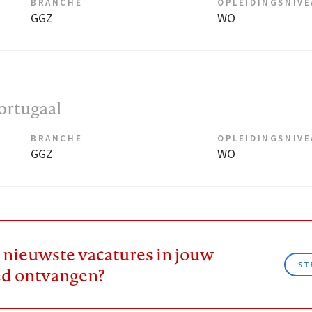
BRANCHE
OPLEIDINGSNIV
GGZ
WO
oortugaal
BRANCHE
OPLEIDINGSNIV
GGZ
WO
e nieuwste vacatures in jouw
ST
ed ontvangen?