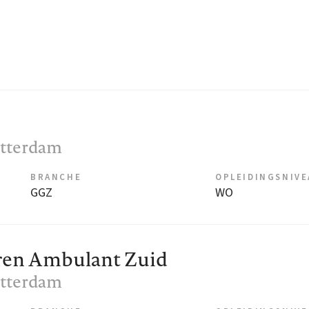
otterdam
BRANCHE
OPLEIDINGSNIV
GGZ
WO
ren Ambulant Zuid
otterdam