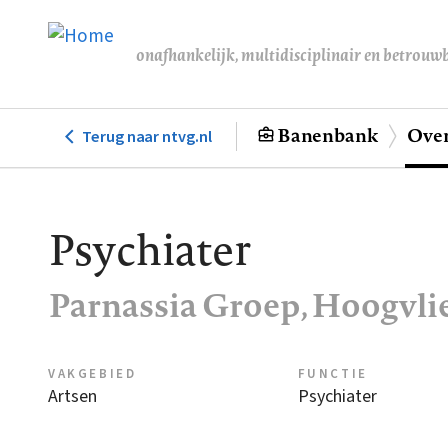
Overslaan
en
onafhankelijk, multidisciplinair en betrouw
naar
de
inhoud
Banenbank
Over
Terug naar ntvg.nl
Hoofdnavigatie
gaan
Psychiater
Parnassia Groep, Hoogvli
VAKGEBIED
FUNCTIE
Artsen
Psychiater