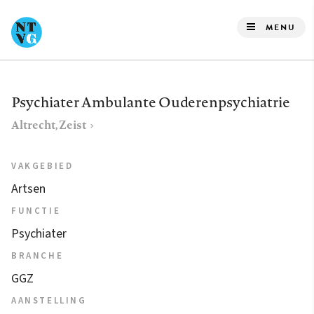
Overslaan
en
MENU
naar
de
inhoud
Psychiater Ambulante Ouderenpsychiatrie
gaan
Altrecht, Zeist
VAKGEBIED
Artsen
FUNCTIE
Psychiater
BRANCHE
GGZ
AANSTELLING