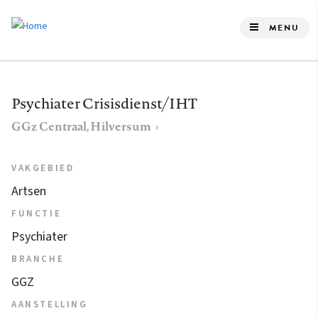
Overslaan
en
MENU
naar
de
inhoud
Psychiater Crisisdienst/IHT
gaan
GGz Centraal, Hilversum
VAKGEBIED
Artsen
FUNCTIE
Psychiater
BRANCHE
GGZ
AANSTELLING