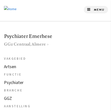
Overslaan
en
MENU
naar
de
inhoud
Psychiater Emerhese
gaan
GGz Centraal, Almere
VAKGEBIED
Artsen
FUNCTIE
Psychiater
BRANCHE
GGZ
AANSTELLING