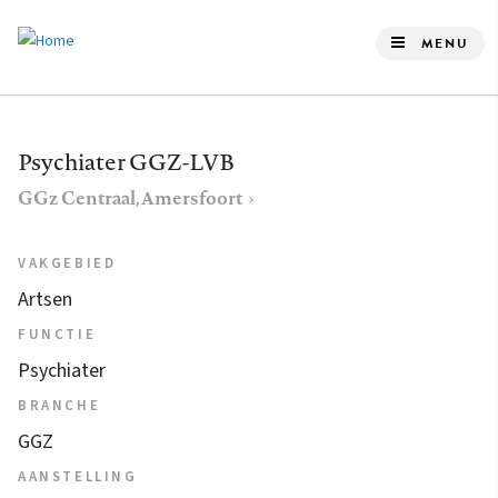
Overslaan
en
MENU
naar
de
inhoud
Psychiater GGZ-LVB
gaan
GGz Centraal, Amersfoort
VAKGEBIED
Artsen
FUNCTIE
Psychiater
BRANCHE
GGZ
AANSTELLING