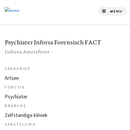
Overslaan
en
MENU
naar
de
inhoud
Psychiater Inforsa Forensisch FACT
gaan
Inforsa, Amersfoort
VAKGEBIED
Artsen
FUNCTIE
Psychiater
BRANCHE
Zelfstandige kliniek
AANSTELLING