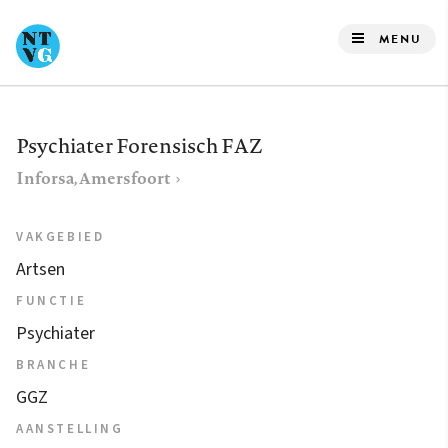
Overslaan
en
MENU
naar
de
inhoud
Psychiater Forensisch FAZ
gaan
Inforsa, Amersfoort
VAKGEBIED
Artsen
FUNCTIE
Psychiater
BRANCHE
GGZ
AANSTELLING