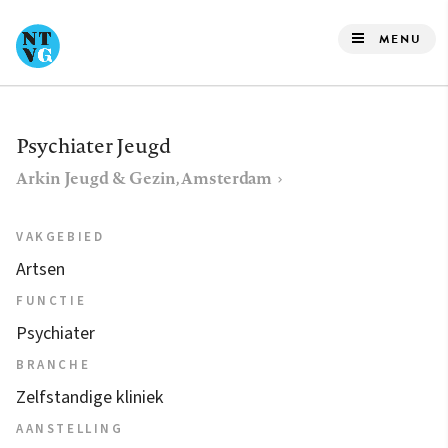
Overslaan
en
MENU
naar
de
inhoud
Psychiater Jeugd
gaan
Arkin Jeugd & Gezin, Amsterdam
VAKGEBIED
Artsen
FUNCTIE
Psychiater
BRANCHE
Zelfstandige kliniek
AANSTELLING