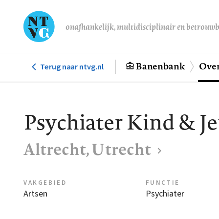
Overslaan
en
onafhankelijk, multidisciplinair en betrouw
naar
de
inhoud
Banenbank
Over
Terug naar ntvg.nl
Hoofdnavigatie
gaan
Psychiater Kind & J
Altrecht, Utrecht
VAKGEBIED
FUNCTIE
Artsen
Psychiater