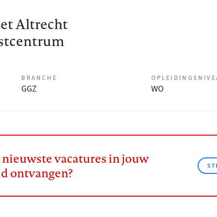
et Altrecht
stcentrum
BRANCHE
OPLEIDINGSNIV
GGZ
WO
e nieuwste vacatures in jouw
ST
ed ontvangen?