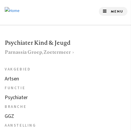
Overslaan
en
MENU
naar
de
inhoud
Psychiater Kind & Jeugd
gaan
Parnassia Groep, Zoetermeer
VAKGEBIED
Artsen
FUNCTIE
Psychiater
BRANCHE
GGZ
AANSTELLING