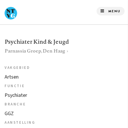
Overslaan
en
MENU
naar
de
inhoud
Psychiater Kind & Jeugd
gaan
Parnassia Groep, Den Haag
VAKGEBIED
Artsen
FUNCTIE
Psychiater
BRANCHE
GGZ
AANSTELLING